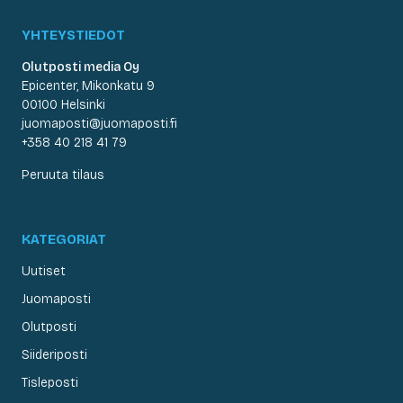
YHTEYSTIEDOT
Olutposti media Oy
Epicenter, Mikonkatu 9
00100 Helsinki
juomaposti@juomaposti.fi
+358 40 218 41 79
Peruuta tilaus
KATEGORIAT
Uutiset
Juomaposti
Olutposti
Siideriposti
Tisleposti