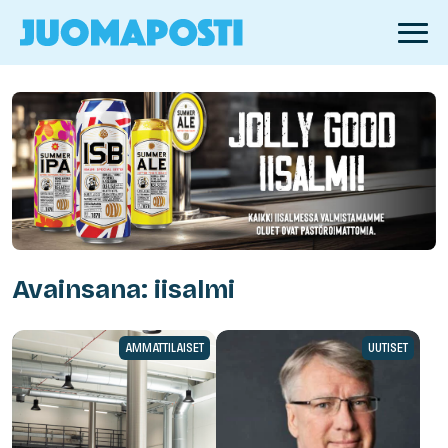
Avainsana: iisalmi
AMMATTILAISET
UUTISET