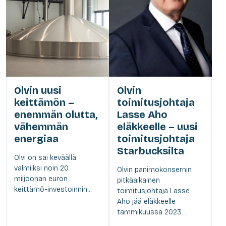
Olvin uusi
Olvin
keittämön –
toimitusjohtaja
enemmän olutta,
Lasse Aho
vähemmän
eläkkeelle – uusi
energiaa
toimitusjohtaja
Starbucksilta
Olvi on sai keväällä
valmiiksi noin 20
Olvin panimokonsernin
miljoonan euron
pitkäaikainen
keittämö-investoinnin...
toimitusjohtaja Lasse
Aho jää eläkkeelle
tammikuussa 2023....