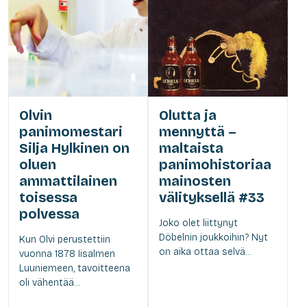
Olvin
Olutta ja
panimomestari
mennyttä –
Silja Hylkinen on
maltaista
oluen
panimohistoriaa
ammattilainen
mainosten
toisessa
välityksellä #33
polvessa
Joko olet liittynyt
Döbelnin joukkoihin? Nyt
Kun Olvi perustettiin
on aika ottaa selvä...
vuonna 1878 Iisalmen
Luuniemeen, tavoitteena
oli vähentää...