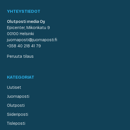
YHTEYSTIEDOT
Olutposti media Oy
Epicenter, Mikonkatu 9
00100 Helsinki
juomaposti@juomaposti.fi
+358 40 218 41 79
Peruuta tilaus
KATEGORIAT
Uutiset
Juomaposti
Olutposti
Siideriposti
Tisleposti