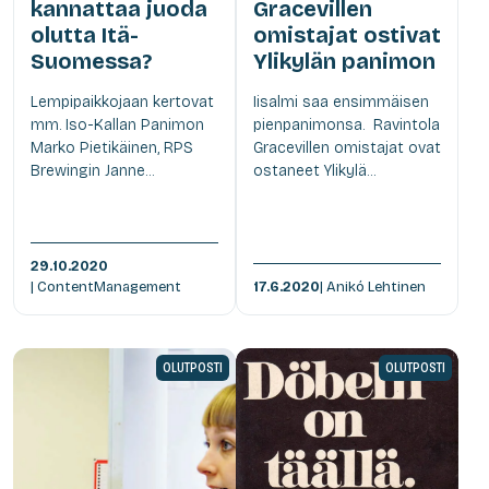
kannattaa juoda
Gracevillen
olutta Itä-
omistajat ostivat
Suomessa?
Ylikylän panimon
Lempipaikkojaan kertovat
Iisalmi saa ensimmäisen
mm. Iso-Kallan Panimon
pienpanimonsa. Ravintola
Marko Pietikäinen, RPS
Gracevillen omistajat ovat
Brewingin Janne...
ostaneet Ylikylä...
29.10.2020
| ContentManagement
17.6.2020
| Anikó Lehtinen
OLUTPOSTI
OLUTPOSTI