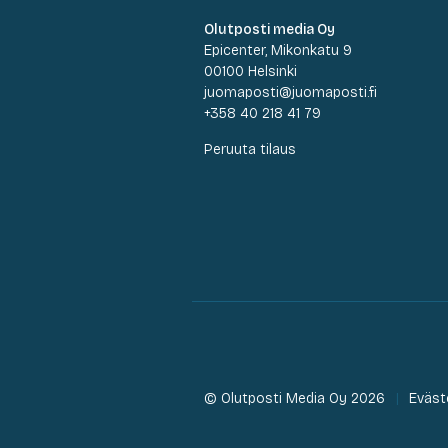
Olutposti media Oy
Epicenter, Mikonkatu 9
00100 Helsinki
juomaposti@juomaposti.fi
+358 40 218 41 79
Peruuta tilaus
© Olutposti Media Oy 2026
Eväst