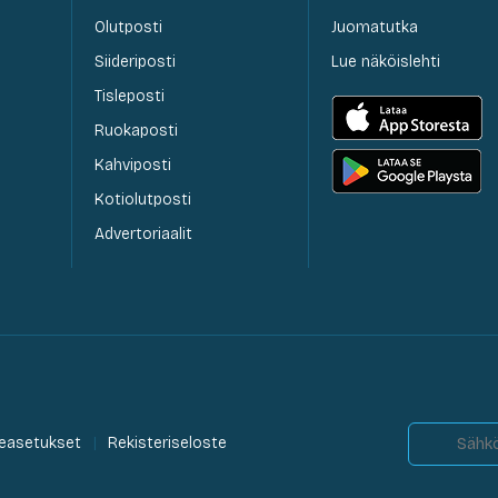
Olutposti
Juomatutka
Siideriposti
Lue näköislehti
Tisleposti
Ruokaposti
Kahviposti
Kotiolutposti
Advertoriaalit
easetukset
Rekisteriseloste