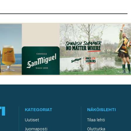
KATEGORIAT
NÄKÖISLEHTI
Uutiset
Tilaa lehti
Juomaposti
Oluttutka