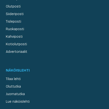
Olutposti
Siideriposti
Tisleposti
Ruokaposti
Kahviposti
Kotiolutposti
Advertoriaalit
NÄKÖISLEHTI
Tilaa lehti
Oluttutka
Juomatutka
Lue näköislehti