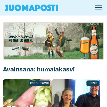
Avainsana: humalakasvi
KOTIOLUTPOSTI
UUTISET