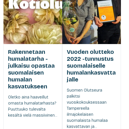
Rakennetaan
Vuoden olutteko
humalatarha -
2022 -tunnustus
julkaisu opastaa
suomalaiselle
suomalaisen
humalankasvatta
humalan
jalle
kasvatukseen
Suomen Olutseura
palkitsi
Oletko aina haaveillut
vuosikokouksessaan
omasta humalatarhasta?
Tampereella
Puuttuuko tulevalta
ilmajokelaisen
kesältä vielä massiivinen...
suomalaista humalaa
kasvattavan ja...