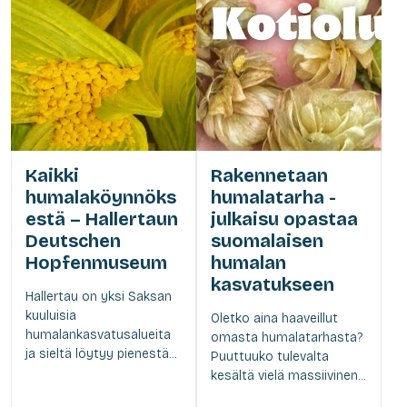
Kaikki
Rakennetaan
humalaköynnöks
humalatarha -
estä – Hallertaun
julkaisu opastaa
Deutschen
suomalaisen
Hopfenmuseum
humalan
kasvatukseen
Hallertau on yksi Saksan
kuuluisia
Oletko aina haaveillut
humalankasvatusalueita
omasta humalatarhasta?
ja sieltä löytyy pienestä...
Puuttuuko tulevalta
kesältä vielä massiivinen...