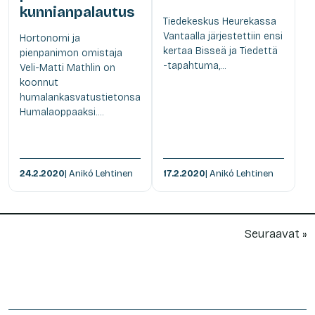
kunnianpalautus
Tiedekeskus Heurekassa
Vantaalla järjestettiin ensi
Hortonomi ja
kertaa Bisseä ja Tiedettä
pienpanimon omistaja
-tapahtuma,...
Veli-Matti Mathlin on
koonnut
humalankasvatustietonsa
Humalaoppaaksi....
24.2.2020
| Anikó Lehtinen
17.2.2020
| Anikó Lehtinen
Seuraavat »