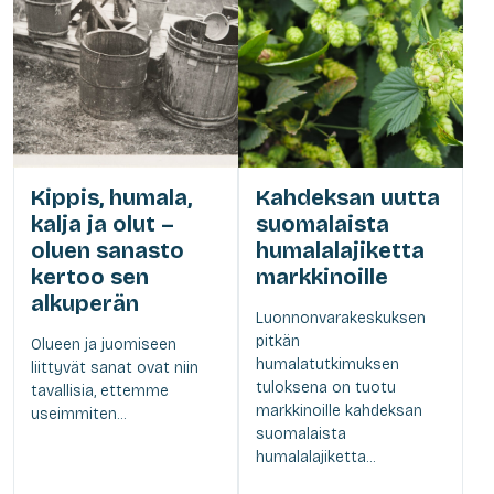
Kippis, humala,
Kahdeksan uutta
kalja ja olut –
suomalaista
oluen sanasto
humalalajiketta
kertoo sen
markkinoille
alkuperän
Luonnonvarakeskuksen
pitkän
Olueen ja juomiseen
humalatutkimuksen
liittyvät sanat ovat niin
tuloksena on tuotu
tavallisia, ettemme
markkinoille kahdeksan
useimmiten...
suomalaista
humalalajiketta...