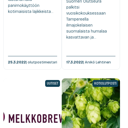
Suomen Olutseura
panimokäyttöön
palkitsi
kotimaisista lajikkeista...
vuosikokouksessaan
Tampereella
ilmajokelaisen
suomalaista humalaa
kasvattavan ja...
25.3.2022
| olutpostimestari
17.3.2022
| Anikó Lehtinen
UUTISET
KOTIOLUTPOSTI