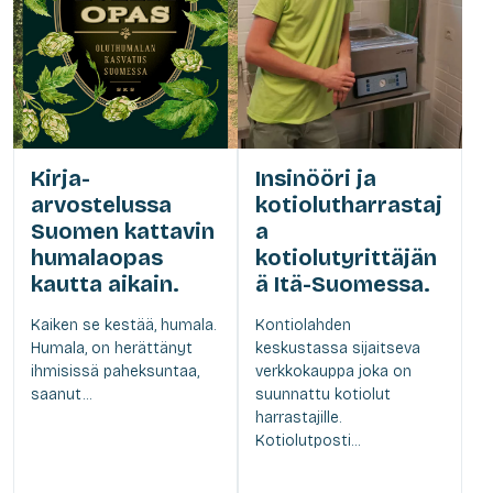
Kirja-
Insinööri ja
arvostelussa
kotiolutharrastaj
Suomen kattavin
a
humalaopas
kotiolutyrittäjän
kautta aikain.
ä Itä-Suomessa.
Kaiken se kestää, humala.
Kontiolahden
Humala, on herättänyt
keskustassa sijaitseva
ihmisissä paheksuntaa,
verkkokauppa joka on
saanut...
suunnattu kotiolut
harrastajille.
Kotiolutposti...