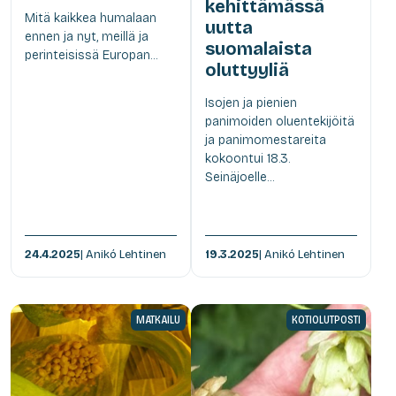
kehittämässä
Mitä kaikkea humalaan
uutta
ennen ja nyt, meillä ja
suomalaista
perinteisissä Europan...
oluttyyliä
Isojen ja pienien
panimoiden oluentekijöitä
ja panimomestareita
kokoontui 18.3.
Seinäjoelle...
24.4.2025
| Anikó Lehtinen
19.3.2025
| Anikó Lehtinen
MATKAILU
KOTIOLUTPOSTI