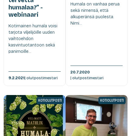
tervettä
Humala on vanhaa perua
humalaa?” -
sekä nimensä, että
webinaari
alkuperänsä puolesta.
Nimi...
Kotimainen humala voisi
tarjota viljelijöille uuden
vaihtoehdon
kasvintuotantoon sekä
panimoille...
20.7.2020
9.2.2021
| olutpostimestari
| olutpostimestari
KOTIOLUTPOSTI
KOTIOLUTPOSTI