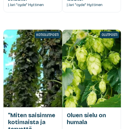
| Jari "cyde" Hyttinen
| Jari "cyde" Hyttinen
KOTIOLUTPOSTI
OLUTPOSTI
”Miten saisimme
Oluen sielu on
kotimaista ja
humala