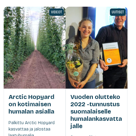
VIDEOT
UUTISET
Arctic Hopyard
Vuoden olutteko
on kotimaisen
2022 -tunnustus
humalan asialla
suomalaiselle
humalankasvatta
Palkittu Arctic Hopyard
jalle
kasvattaa ja jalostaa
laatuhumalia