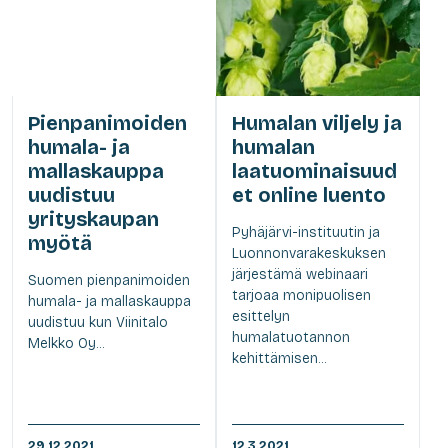
Pienpanimoiden
Humalan viljely ja
humala- ja
humalan
mallaskauppa
laatuominaisuud
uudistuu
et online luento
yrityskaupan
Pyhäjärvi-instituutin ja
myötä
Luonnonvarakeskuksen
järjestämä webinaari
Suomen pienpanimoiden
tarjoaa monipuolisen
humala- ja mallaskauppa
esittelyn
uudistuu kun Viinitalo
humalatuotannon
Melkko Oy...
kehittämisen...
29.12.2021
12.3.2021