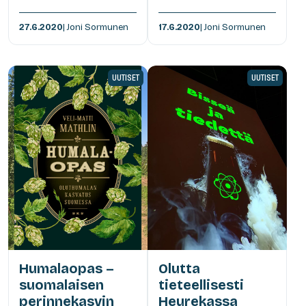
27.6.2020
| Joni Sormunen
17.6.2020
| Joni Sormunen
UUTISET
UUTISET
Humalaopas –
Olutta
suomalaisen
tieteellisesti
perinnekasvin
Heurekassa