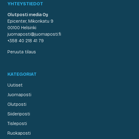
YHTEYSTIEDOT
Olutposti media Oy
Epicenter, Mikonkatu 9
00100 Helsinki
juomaposti@juomaposti.fi
+358 40 218 41 79
Peruuta tilaus
KATEGORIAT
Uutiset
Juomaposti
Olutposti
Siideriposti
Tisleposti
Ruokaposti