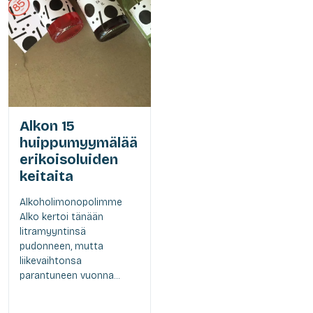
Alkon 15
huippumyymälää
erikoisoluiden
keitaita
Alkoholimonopolimme
Alko kertoi tänään
litramyyntinsä
pudonneen, mutta
liikevaihtonsa
parantuneen vuonna...