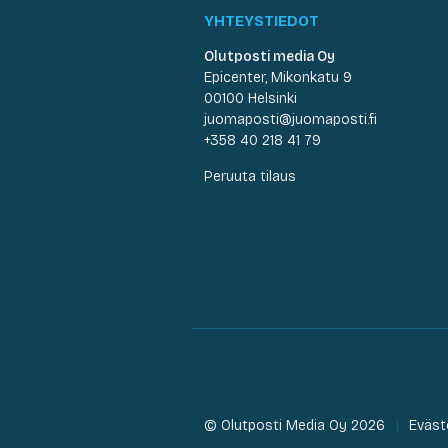
YHTEYSTIEDOT
Olutposti media Oy
Epicenter, Mikonkatu 9
00100 Helsinki
juomaposti@juomaposti.fi
+358 40 218 41 79
Peruuta tilaus
© Olutposti Media Oy 2026
Eväst