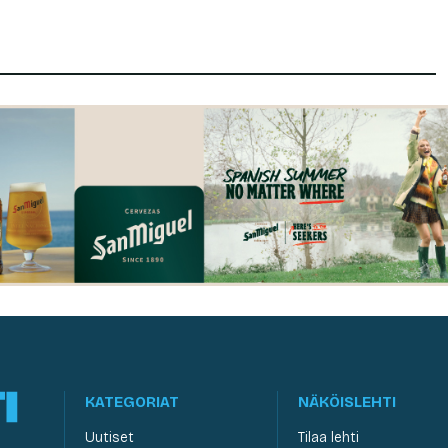
KATEGORIAT
NÄKÖISLEHTI
Uutiset
Tilaa lehti