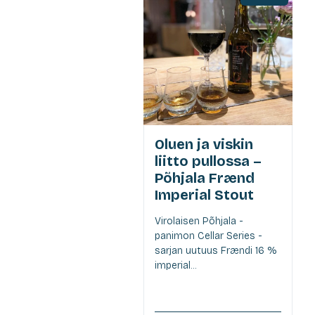
Oluen ja viskin
liitto pullossa –
Põhjala Frænd
Imperial Stout
Virolaisen Põhjala -
panimon Cellar Series -
sarjan uutuus Frændi 16 %
imperial...