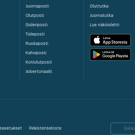
Juomaposti
Oluttutka
Olutposti
Juomatutka
Siideriposti
Lue näköislehti
Tisleposti
Ruokaposti
Kahviposti
Kotiolutposti
Advertoriaalit
easetukset
Rekisteriseloste