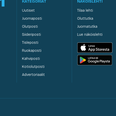
KATEGORIAT
NÄKÖISLEHTI
Uutiset
Tilaa lehti
Juomaposti
Oluttutka
Olutposti
Juomatutka
Siideriposti
Lue näköislehti
Tisleposti
Ruokaposti
Kahviposti
Kotiolutposti
Advertoriaalit