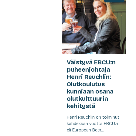
Väistyvä EBCU:n
puheenjohtaja
Henri Reuchlin:
Olutkoulutus
kunniaan osana
olutkulttuurin
kehitystä
Henri Reuchlin on toiminut
kahdeksan vuotta EBCU:n
eli European Beer...