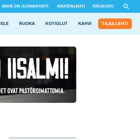
MIKÄ ON JUOMAPOSTI
NÄKÖISLEHTI
KIRJAUDU
ISLE
RUOKA
KOTIOLUT
KAHVI
TILAA LEHTI