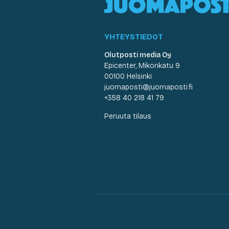
YHTEYSTIEDOT
Olutposti media Oy
Epicenter, Mikonkatu 9
00100 Helsinki
juomaposti@juomaposti.fi
+358 40 218 41 79
Peruuta tilaus