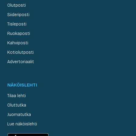
Olutposti
Siideriposti
Tisleposti
Ruokaposti
Kahviposti
Kotiolutposti
Advertoriaalit
NÄKÖISLEHTI
Tilaa lehti
Oluttutka
Juomatutka
Lue näköislehti