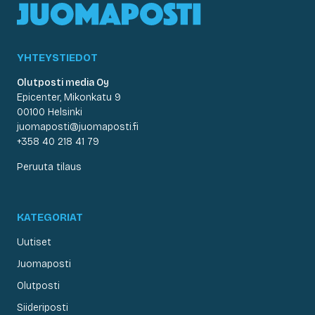
YHTEYSTIEDOT
Olutposti media Oy
Epicenter, Mikonkatu 9
00100 Helsinki
juomaposti@juomaposti.fi
+358 40 218 41 79
Peruuta tilaus
KATEGORIAT
Uutiset
Juomaposti
Olutposti
Siideriposti