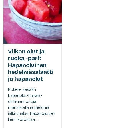
Viikon olut ja
ruoka -pari:
Hapanoluinen
hedelmäsalaatti
ja hapanolut
Kokeile kesään
hapanolut-hunaja-
chilimarinoituja
mansikoita ja melonia
jälkiruuaksi. Hapanoluiden
liemi korostaa...