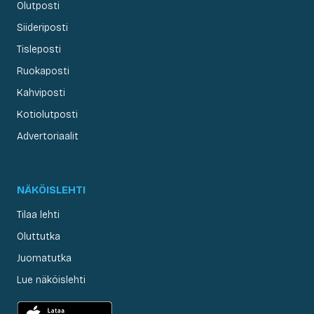
Olutposti
Siideriposti
Tisleposti
Ruokaposti
Kahviposti
Kotiolutposti
Advertoriaalit
NÄKÖISLEHTI
Tilaa lehti
Oluttutka
Juomatutka
Lue näköislehti