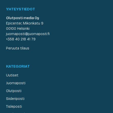
YHTEYSTIEDOT
Olutposti media Oy
Epicenter, Mikonkatu 9
00100 Helsinki
juomaposti@juomaposti.fi
+358 40 218 41 79
Peruuta tilaus
KATEGORIAT
Uutiset
Juomaposti
Olutposti
Siideriposti
Tisleposti