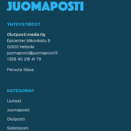
YHTEYSTIEDOT
Olutposti media Oy
Epicenter, Mikonkatu 9
00100 Helsinki
juomaposti@juomaposti.fi
+358 40 218 41 79
Peruuta tilaus
KATEGORIAT
Uutiset
Juomaposti
Olutposti
Siideriposti