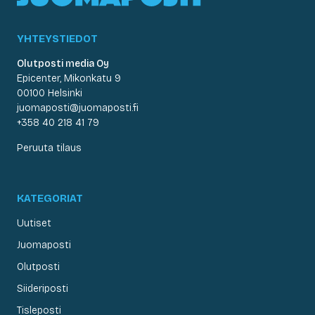
YHTEYSTIEDOT
Olutposti media Oy
Epicenter, Mikonkatu 9
00100 Helsinki
juomaposti@juomaposti.fi
+358 40 218 41 79
Peruuta tilaus
KATEGORIAT
Uutiset
Juomaposti
Olutposti
Siideriposti
Tisleposti