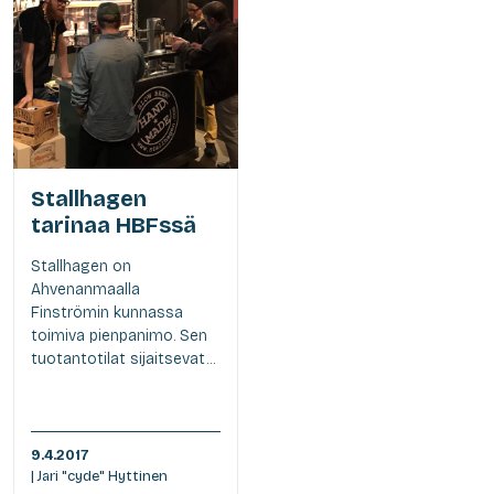
Stallhagen
tarinaa HBFssä
Stallhagen on
Ahvenanmaalla
Finströmin kunnassa
toimiva pienpanimo. Sen
tuotantotilat sijaitsevat...
9.4.2017
| Jari "cyde" Hyttinen