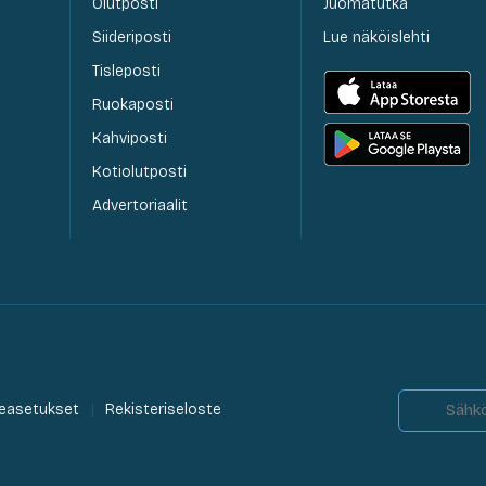
Olutposti
Juomatutka
Siideriposti
Lue näköislehti
Tisleposti
Ruokaposti
Kahviposti
Kotiolutposti
Advertoriaalit
easetukset
Rekisteriseloste