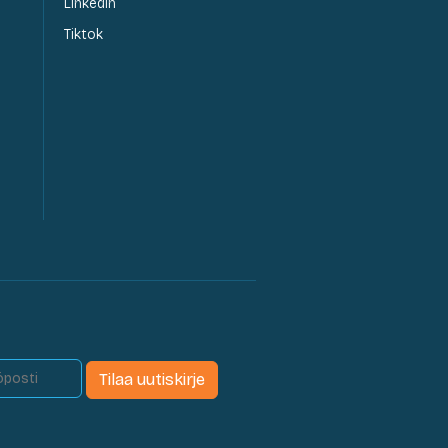
LinkedIn
Tiktok
Tilaa uutiskirje