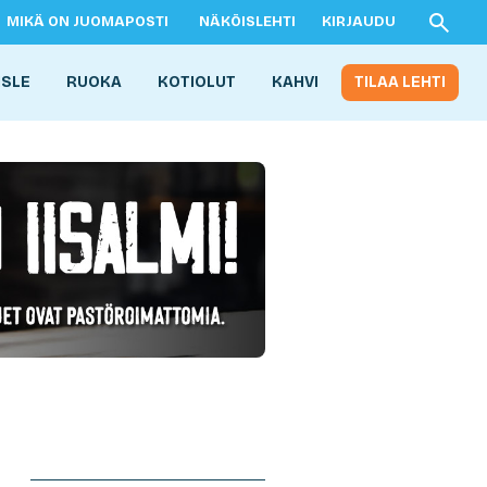
MIKÄ ON JUOMAPOSTI
NÄKÖISLEHTI
KIRJAUDU
ISLE
RUOKA
KOTIOLUT
KAHVI
TILAA LEHTI