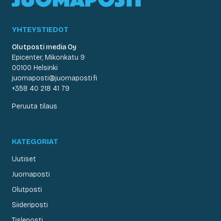
YHTEYSTIEDOT
Olutposti media Oy
Epicenter, Mikonkatu 9
00100 Helsinki
juomaposti@juomaposti.fi
+358 40 218 41 79
Peruuta tilaus
KATEGORIAT
Uutiset
Juomaposti
Olutposti
Siideriposti
Tisleposti