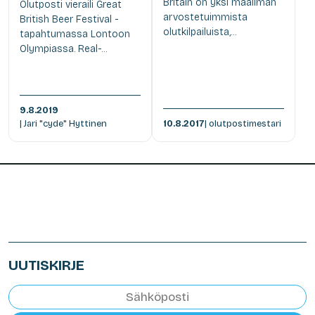
Britain on yksi maailman
Olutposti vieraili Great
arvostetuimmista
British Beer Festival -
olutkilpailuista,...
tapahtumassa Lontoon
Olympiassa. Real-...
9.8.2019
| Jari "cyde" Hyttinen
10.8.2017
| olutpostimestari
UUTISKIRJE