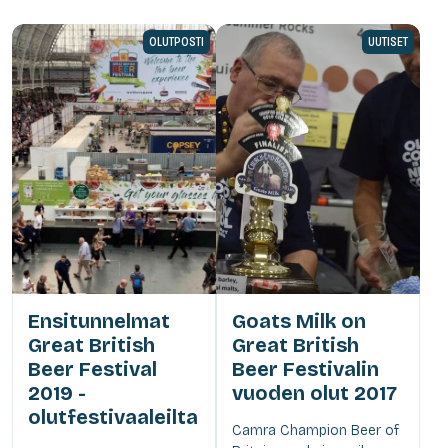
OLUTPOSTI
UUTISET
Ensitunnelmat
Goats Milk on
Great British
Great British
Beer Festival
Beer Festivalin
2019 -
vuoden olut 2017
olutfestivaaleilta
Camra Champion Beer of