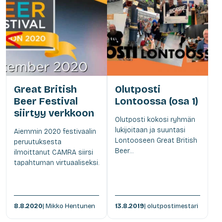
Great British
Olutposti
Beer Festival
Lontoossa (osa 1)
siirtyy verkkoon
Olutposti kokosi ryhmän
lukijoitaan ja suuntasi
Aiemmin 2020 festivaalin
Lontooseen Great British
peruutuksesta
Beer...
ilmoittanut CAMRA siirsi
tapahtuman virtuaaliseksi.
8.8.2020
| Mikko Hentunen
13.8.2019
| olutpostimestari