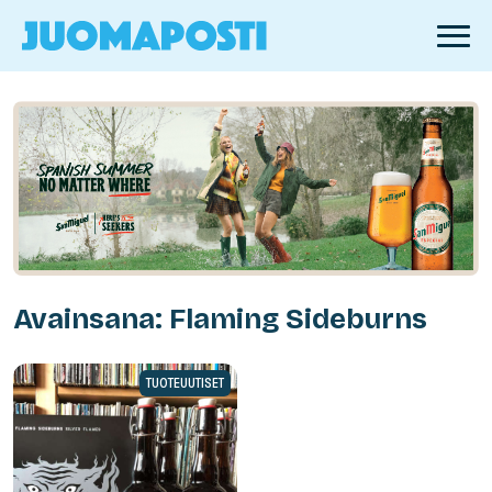
Avainsana: Flaming Sideburns
TUOTEUUTISET