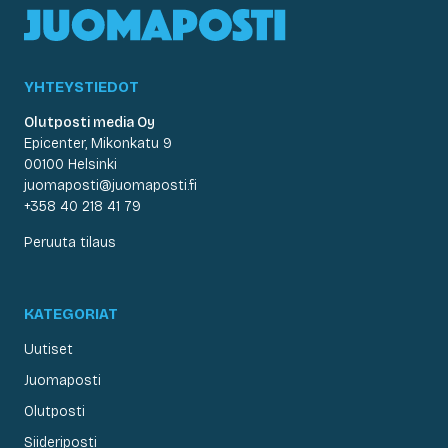
YHTEYSTIEDOT
Olutposti media Oy
Epicenter, Mikonkatu 9
00100 Helsinki
juomaposti@juomaposti.fi
+358 40 218 41 79
Peruuta tilaus
KATEGORIAT
Uutiset
Juomaposti
Olutposti
Siideriposti