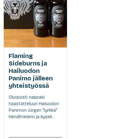
Flaming
Sideburns ja
Hailuodon
Panimo jälleen
yhteistyössä
Olutposti nappasi
haastatteluun Hailuodon
Panimon Jürgen "Jyrkkä"
Hendlmeierin ja kyseli...