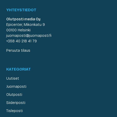
YHTEYSTIEDOT
Olutposti media Oy
Epicenter, Mikonkatu 9
00100 Helsinki
juomaposti@juomaposti.fi
+358 40 218 41 79
Peruuta tilaus
KATEGORIAT
Uutiset
Juomaposti
Olutposti
Siideriposti
Tisleposti