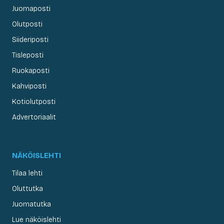
Juomaposti
Olutposti
Siideriposti
Tisleposti
Ruokaposti
Kahviposti
Kotiolutposti
Advertoriaalit
NÄKÖISLEHTI
Tilaa lehti
Oluttutka
Juomatutka
Lue näköislehti