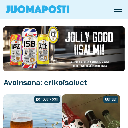
Avainsana: erikoisoluet
KOTIOLUTPOSTI
UUTISET