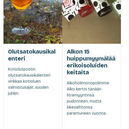
Olutsatokausikal
Alkon 15
enteri
huippumyymälää
erikoisoluiden
Kotiolutpostin
keitaita
olutsatokausikalenteri
vinkkaa kotioluen
Alkoholimonopolimme
valmistusajat vuoden
Alko kertoi tänään
juhliin.
litramyyntinsä
pudonneen, mutta
liikevaihtonsa
parantuneen vuonna...