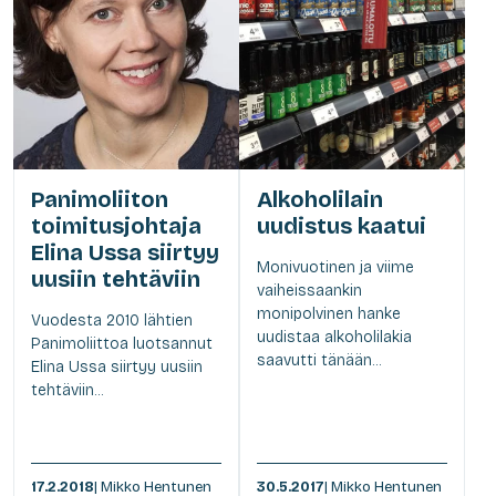
Panimoliiton
Alkoholilain
toimitusjohtaja
uudistus kaatui
Elina Ussa siirtyy
Monivuotinen ja viime
uusiin tehtäviin
vaiheissaankin
monipolvinen hanke
Vuodesta 2010 lähtien
uudistaa alkoholilakia
Panimoliittoa luotsannut
saavutti tänään...
Elina Ussa siirtyy uusiin
tehtäviin...
17.2.2018
| Mikko Hentunen
30.5.2017
| Mikko Hentunen