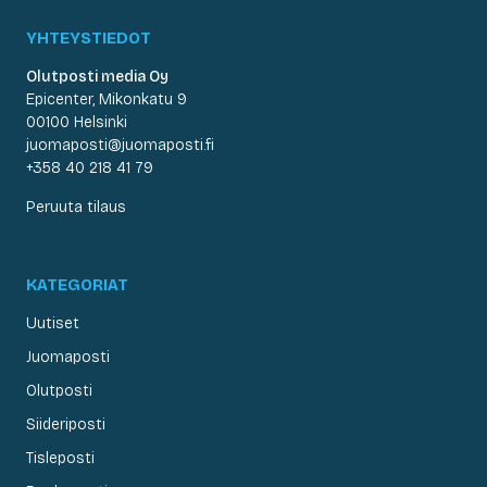
YHTEYSTIEDOT
Olutposti media Oy
Epicenter, Mikonkatu 9
00100 Helsinki
juomaposti@juomaposti.fi
+358 40 218 41 79
Peruuta tilaus
KATEGORIAT
Uutiset
Juomaposti
Olutposti
Siideriposti
Tisleposti