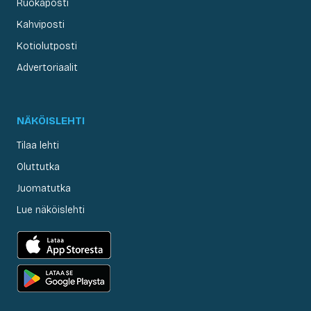
Ruokaposti
Kahviposti
Kotiolutposti
Advertoriaalit
NÄKÖISLEHTI
Tilaa lehti
Oluttutka
Juomatutka
Lue näköislehti