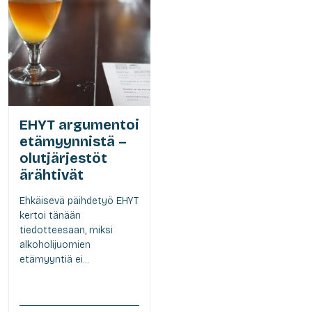
EHYT argumentoi
etämyynnistä –
olutjärjestöt
ärähtivät
Ehkäisevä päihdetyö EHYT
kertoi tänään
tiedotteesaan, miksi
alkoholijuomien
etämyyntiä ei...