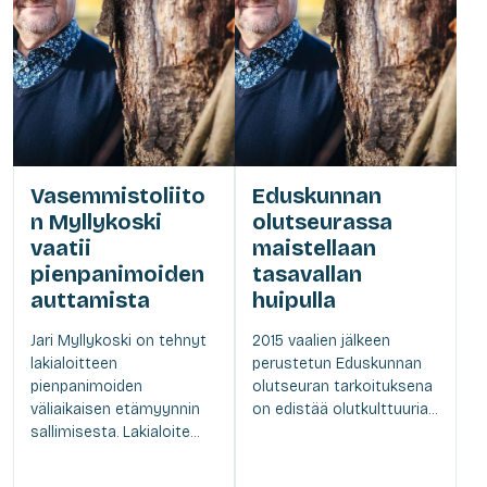
Vasemmistoliito
Eduskunnan
n Myllykoski
olutseurassa
vaatii
maistellaan
pienpanimoiden
tasavallan
auttamista
huipulla
Jari Myllykoski on tehnyt
2015 vaalien jälkeen
lakialoitteen
perustetun Eduskunnan
pienpanimoiden
olutseuran tarkoituksena
väliaikaisen etämyynnin
on edistää olutkulttuuria...
sallimisesta. Lakialoite...