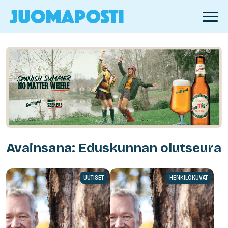
Avainsana: Eduskunnan olutseura
UUTISET
HENKILÖKUVAT