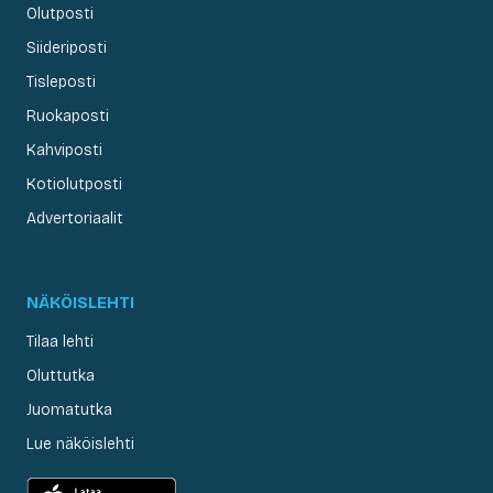
Olutposti
Siideriposti
Tisleposti
Ruokaposti
Kahviposti
Kotiolutposti
Advertoriaalit
NÄKÖISLEHTI
Tilaa lehti
Oluttutka
Juomatutka
Lue näköislehti