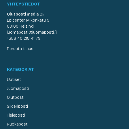
YHTEYSTIEDOT
Olutposti media Oy
Epicenter, Mikonkatu 9
00100 Helsinki
juomaposti@juomaposti.fi
+358 40 218 41 79
Peruuta tilaus
KATEGORIAT
Uutiset
Juomaposti
Olutposti
Siideriposti
Tisleposti
Ruokaposti