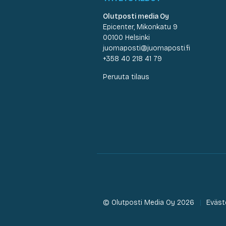
Olutposti media Oy
Epicenter, Mikonkatu 9
00100 Helsinki
juomaposti@juomaposti.fi
+358 40 218 41 79
Peruuta tilaus
© Olutposti Media Oy 2026
Eväst