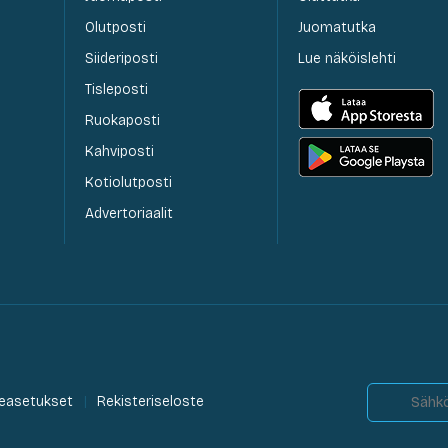
Olutposti
Juomatutka
Siideriposti
Lue näköislehti
Tisleposti
Ruokaposti
Kahviposti
Kotiolutposti
Advertoriaalit
easetukset
Rekisteriseloste