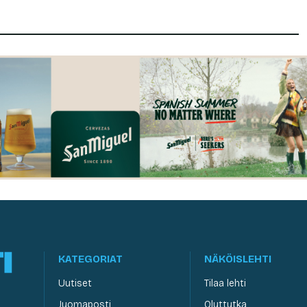
KATEGORIAT
NÄKÖISLEHTI
Uutiset
Tilaa lehti
Juomaposti
Oluttutka