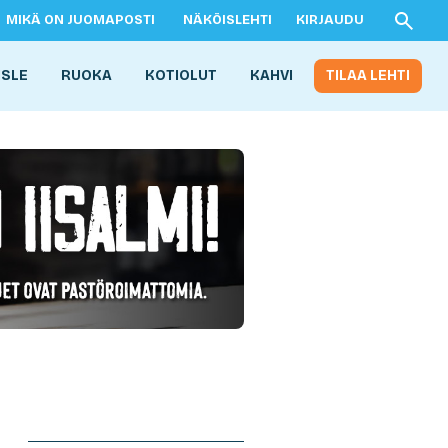
MIKÄ ON JUOMAPOSTI
NÄKÖISLEHTI
KIRJAUDU
ISLE
RUOKA
KOTIOLUT
KAHVI
TILAA LEHTI