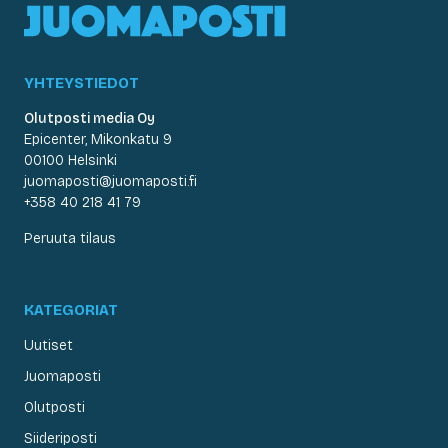
YHTEYSTIEDOT
Olutposti media Oy
Epicenter, Mikonkatu 9
00100 Helsinki
juomaposti@juomaposti.fi
+358 40 218 41 79
Peruuta tilaus
KATEGORIAT
Uutiset
Juomaposti
Olutposti
Siideriposti