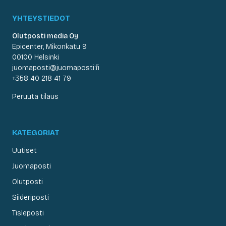
YHTEYSTIEDOT
Olutposti media Oy
Epicenter, Mikonkatu 9
00100 Helsinki
juomaposti@juomaposti.fi
+358 40 218 41 79
Peruuta tilaus
KATEGORIAT
Uutiset
Juomaposti
Olutposti
Siideriposti
Tisleposti