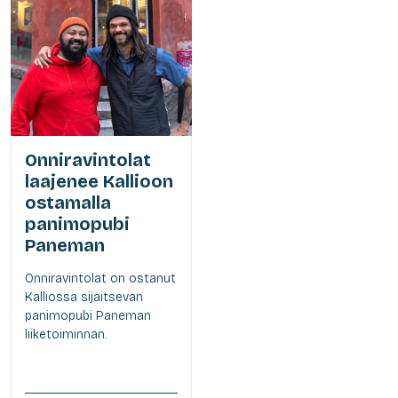
Onniravintolat
laajenee Kallioon
ostamalla
panimopubi
Paneman
Onniravintolat on ostanut
Kalliossa sijaitsevan
panimopubi Paneman
liiketoiminnan.