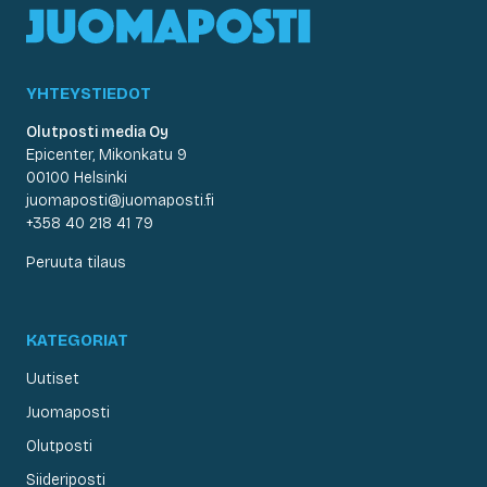
YHTEYSTIEDOT
Olutposti media Oy
Epicenter, Mikonkatu 9
00100 Helsinki
juomaposti@juomaposti.fi
+358 40 218 41 79
Peruuta tilaus
KATEGORIAT
Uutiset
Juomaposti
Olutposti
Siideriposti