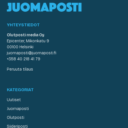
YHTEYSTIEDOT
Olutposti media Oy
Epicenter, Mikonkatu 9
00100 Helsinki
juomaposti@juomaposti.fi
+358 40 218 41 79
Peruuta tilaus
KATEGORIAT
Uutiset
Juomaposti
Olutposti
Siideriposti