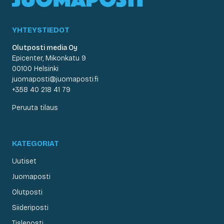
YHTEYSTIEDOT
Olutposti media Oy
Epicenter, Mikonkatu 9
00100 Helsinki
juomaposti@juomaposti.fi
+358 40 218 41 79
Peruuta tilaus
KATEGORIAT
Uutiset
Juomaposti
Olutposti
Siideriposti
Tisleposti