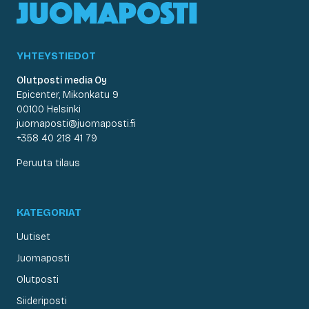
YHTEYSTIEDOT
Olutposti media Oy
Epicenter, Mikonkatu 9
00100 Helsinki
juomaposti@juomaposti.fi
+358 40 218 41 79
Peruuta tilaus
KATEGORIAT
Uutiset
Juomaposti
Olutposti
Siideriposti