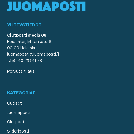
YHTEYSTIEDOT
Olutposti media Oy
Epicenter, Mikonkatu 9
00100 Helsinki
juomaposti@juomaposti.fi
+358 40 218 41 79
Peruuta tilaus
KATEGORIAT
Uutiset
Juomaposti
Olutposti
Siideriposti