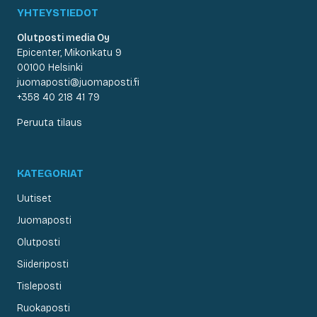
YHTEYSTIEDOT
Olutposti media Oy
Epicenter, Mikonkatu 9
00100 Helsinki
juomaposti@juomaposti.fi
+358 40 218 41 79
Peruuta tilaus
KATEGORIAT
Uutiset
Juomaposti
Olutposti
Siideriposti
Tisleposti
Ruokaposti