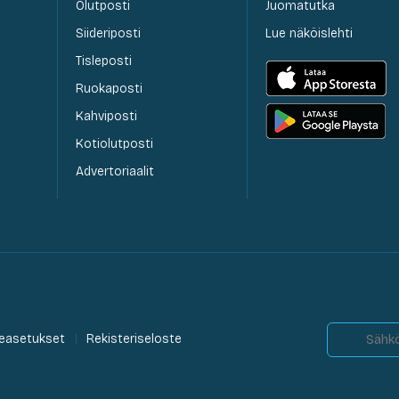
Olutposti
Juomatutka
Siideriposti
Lue näköislehti
Tisleposti
Ruokaposti
Kahviposti
Kotiolutposti
Advertoriaalit
easetukset
Rekisteriseloste