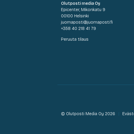
Olutposti media Oy
Epicenter, Mikonkatu 9
00100 Helsinki
juomaposti@juomaposti.fi
+358 40 218 41 79
Peruuta tilaus
© Olutposti Media Oy 2026
Eväst