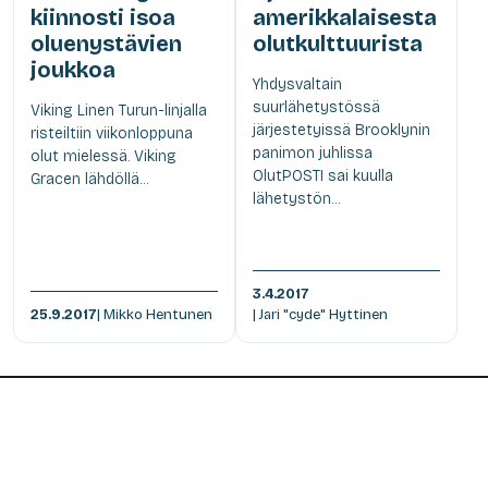
kiinnosti isoa
amerikkalaisesta
oluenystävien
olutkulttuurista
joukkoa
Yhdysvaltain
suurlähetystössä
Viking Linen Turun-linjalla
järjestetyissä Brooklynin
risteiltiin viikonloppuna
panimon juhlissa
olut mielessä. Viking
OlutPOSTI sai kuulla
Gracen lähdöllä...
lähetystön...
3.4.2017
25.9.2017
| Mikko Hentunen
| Jari "cyde" Hyttinen