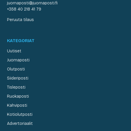
juomaposti@juomaposti.fi
+358 40 218 41 79
Peruuta tilaus
KATEGORIAT
Uutiset
Juomaposti
Olutposti
Siideriposti
Tisleposti
Ruokaposti
Kahviposti
Kotiolutposti
Advertoriaalit