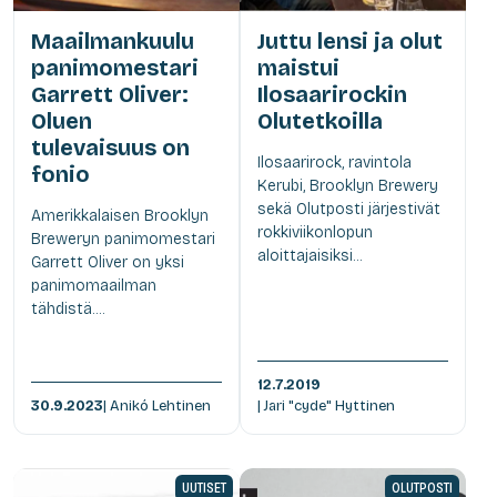
Maailmankuulu
Juttu lensi ja olut
panimomestari
maistui
Garrett Oliver:
Ilosaarirockin
Oluen
Olutetkoilla
tulevaisuus on
Ilosaarirock, ravintola
fonio
Kerubi, Brooklyn Brewery
sekä Olutposti järjestivät
Amerikkalaisen Brooklyn
rokkiviikonlopun
Breweryn panimomestari
aloittajaisiksi...
Garrett Oliver on yksi
panimomaailman
tähdistä....
12.7.2019
30.9.2023
| Anikó Lehtinen
| Jari "cyde" Hyttinen
UUTISET
OLUTPOSTI