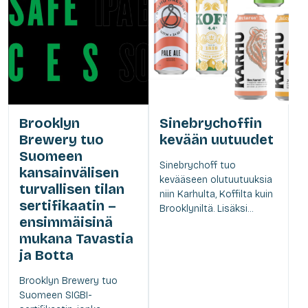
Brooklyn
Sinebrychoffin
Brewery tuo
kevään uutuudet
Suomeen
Sinebrychoff tuo
kansainvälisen
kevääseen olutuutuuksia
turvallisen tilan
niin Karhulta, Koffilta kuin
sertifikaatin –
Brooklyniltä. Lisäksi...
ensimmäisinä
mukana Tavastia
ja Botta
Brooklyn Brewery tuo
Suomeen SIGBI-