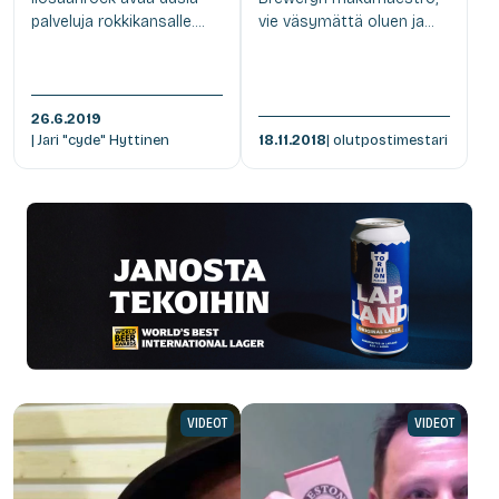
palveluja rokkikansalle....
vie väsymättä oluen ja...
26.6.2019
| Jari "cyde" Hyttinen
18.11.2018
| olutpostimestari
VIDEOT
VIDEOT