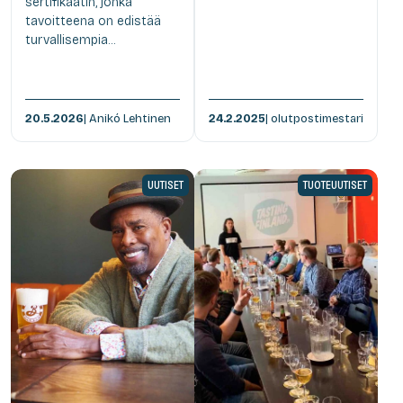
sertifikaatin, jonka
tavoitteena on edistää
turvallisempia...
20.5.2026
| Anikó Lehtinen
24.2.2025
| olutpostimestari
UUTISET
TUOTEUUTISET