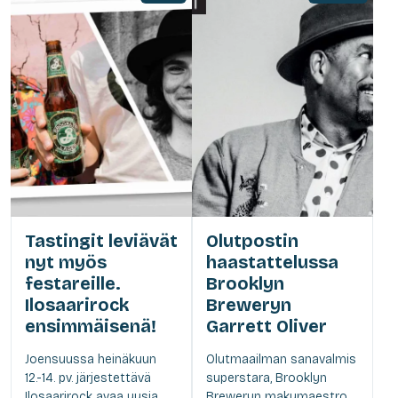
Tastingit leviävät
Olutpostin
nyt myös
haastattelussa
festareille.
Brooklyn
Ilosaarirock
Breweryn
ensimmäisenä!
Garrett Oliver
Joensuussa heinäkuun
Olutmaailman sanavalmis
12.-14. pv. järjestettävä
superstara, Brooklyn
Ilosaarirock avaa uusia
Breweryn makumaestro,