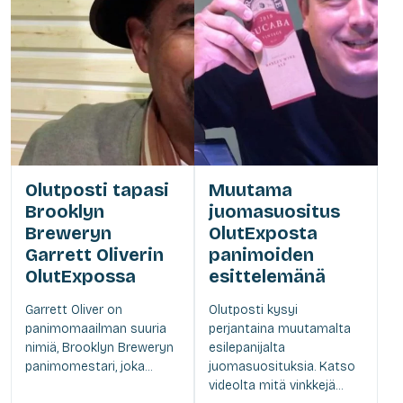
Olutposti tapasi
Muutama
Brooklyn
juomasuositus
Breweryn
OlutExposta
Garrett Oliverin
panimoiden
OlutExpossa
esittelemänä
Garrett Oliver on
Olutposti kysyi
panimomaailman suuria
perjantaina muutamalta
nimiä, Brooklyn Breweryn
esilepanijalta
panimomestari, joka...
juomasuosituksia. Katso
videolta mitä vinkkejä...