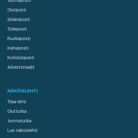
Juomaposti
Olutposti
Siideriposti
Tisleposti
Ruokaposti
Kahviposti
Kotiolutposti
Advertoriaalit
NÄKÖISLEHTI
Tilaa lehti
Oluttutka
Juomatutka
Lue näköislehti