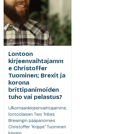
Lontoon
kirjeenvaihtajamm
e Christoffer
Tuominen; Brexit ja
korona
brittipanimoiden
tuho vai pelastus?
Ulkomaankirjeenvaihtajamme,
lontoolaisen Two Tribes
Brewingin pääpanomies
Christoffer ”Krippe” Tuominen
käväisi...