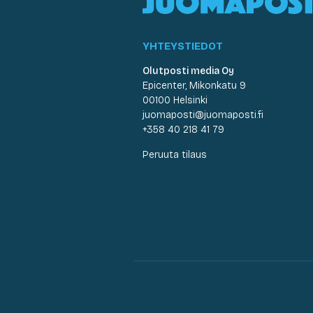
YHTEYSTIEDOT
Olutposti media Oy
Epicenter, Mikonkatu 9
00100 Helsinki
juomaposti@juomaposti.fi
+358 40 218 41 79
Peruuta tilaus