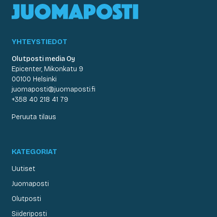
YHTEYSTIEDOT
Olutposti media Oy
Epicenter, Mikonkatu 9
00100 Helsinki
juomaposti@juomaposti.fi
+358 40 218 41 79
Peruuta tilaus
KATEGORIAT
Uutiset
Juomaposti
Olutposti
Siideriposti