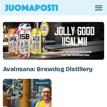
Avainsana: Brewdog Distillery
TISLEPOSTI