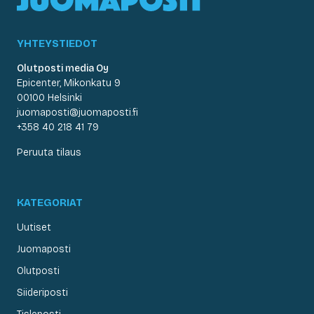
YHTEYSTIEDOT
Olutposti media Oy
Epicenter, Mikonkatu 9
00100 Helsinki
juomaposti@juomaposti.fi
+358 40 218 41 79
Peruuta tilaus
KATEGORIAT
Uutiset
Juomaposti
Olutposti
Siideriposti