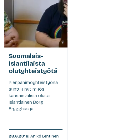
Suomalais-
islantilaista
olutyhteistyötä
Pienpanimoyhteistyönä
syntyy nyt myös
kansainvälisiä oluita.
Islantlainen Borg
Brygghus ja...
28.6.2018
| Anikó Lehtinen