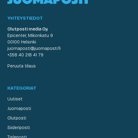
YHTEYSTIEDOT
Olutposti media Oy
Epicenter, Mikonkatu 9
00100 Helsinki
juomaposti@juomaposti.fi
+358 40 218 41 79
Peruuta tilaus
KATEGORIAT
Uutiset
Juomaposti
Olutposti
Siideriposti
Tisleposti