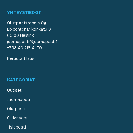
YHTEYSTIEDOT
Olutposti media Oy
Epicenter, Mikonkatu 9
00100 Helsinki
juomaposti@juomaposti.fi
+358 40 218 41 79
Peruuta tilaus
KATEGORIAT
Uutiset
Juomaposti
Olutposti
Siideriposti
Tisleposti