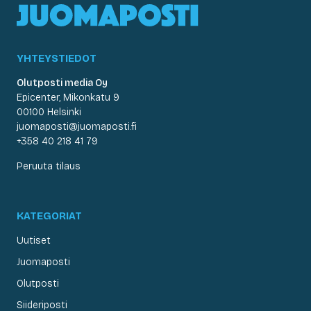
YHTEYSTIEDOT
Olutposti media Oy
Epicenter, Mikonkatu 9
00100 Helsinki
juomaposti@juomaposti.fi
+358 40 218 41 79
Peruuta tilaus
KATEGORIAT
Uutiset
Juomaposti
Olutposti
Siideriposti