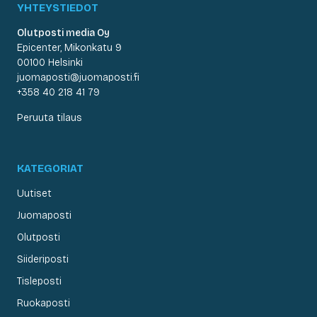
YHTEYSTIEDOT
Olutposti media Oy
Epicenter, Mikonkatu 9
00100 Helsinki
juomaposti@juomaposti.fi
+358 40 218 41 79
Peruuta tilaus
KATEGORIAT
Uutiset
Juomaposti
Olutposti
Siideriposti
Tisleposti
Ruokaposti