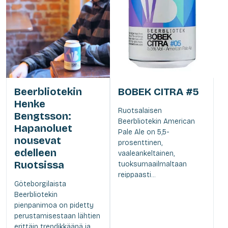
Beerbliotekin
BOBEK CITRA #5
Henke
Ruotsalaisen
Bengtsson:
Beerbliotekin American
Hapanoluet
Pale Ale on 5,5-
nousevat
prosenttinen,
edelleen
vaaleankeltainen,
Ruotsissa
tuoksumaailmaltaan
reippaasti...
Göteborgilaista
Beerbliotekin
pienpanimoa on pidetty
perustamisestaan lähtien
erittäin trendikkäänä ja...