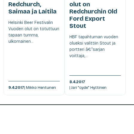
Redchurch,
olut on
Saimaa ja Laitila
Redchurchin Old
Ford Export
Helsinki Beer Festivalin
Stout
Vuoden olut on totuttuun
tapaan tumma,
HBF tapahtuman vuoden
ulkomainen...
olueksi valittiin Stout ja
portteri â€“sarjan
voittaja,...
8.4.2017
9.4.2017
| Mikko Hentunen
| Jari "cyde" Hyttinen