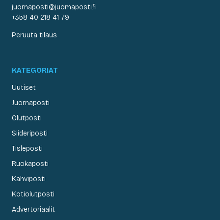
juomaposti@juomaposti.fi
+358 40 218 41 79
Peruuta tilaus
KATEGORIAT
Uutiset
Juomaposti
Olutposti
Siideriposti
Tisleposti
Ruokaposti
Kahviposti
Kotiolutposti
Advertoriaalit