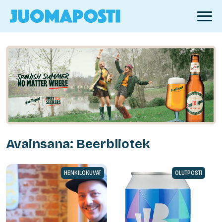
Avainsana: Beerbliotek
HENKILÖKUVAT
OLUTPOSTI